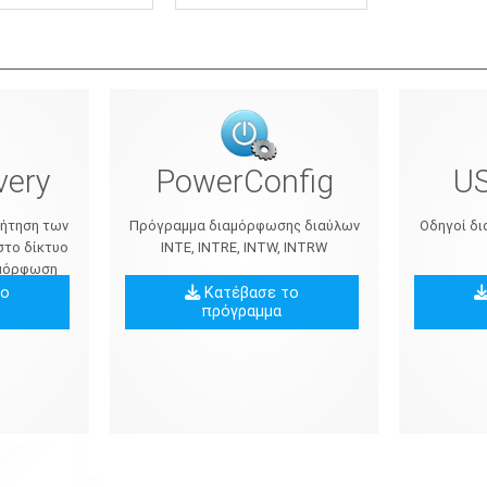
PowerConfig
US
very
Πρόγραμμα διαμόρφωσης διαύλων
Οδηγοί δι
ζήτηση των
INTE, INTRE, INTW, INTRW
στο δίκτυο
ιαμόρφωση
το
Κατέβασε το
πρόγραμμα