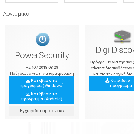
Λογισμικό
Digi Disco
PowerSecurity
Πρόγραμμα για την ανα
v.2.10 / 2018-08-28
ethernet διασυνδέσεων 
Πρόγραμμα για την απομακρυσμένη
και για την αρχική δ
παρακολούθηση των παραμέτρων
τους
Κατέβασε το
Κατέβασε 
πρόγραμμα (Windows)
πρόγραμμα
της σειράς τροφοδοτικών PSBEN,
EN54
Κατέβασε το
πρόγραμμα (Android)
Εγχειρίδια προϊόντων