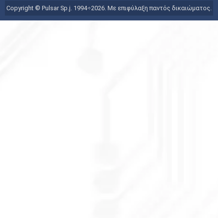
Copyright © Pulsar Sp.j. 1994÷2026. Με επιφύλαξη παντός δικαιώματος.