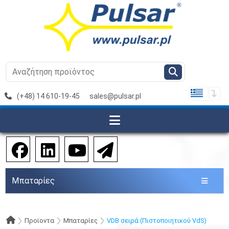
(+48) 14 610-19-45
sales@pulsar.pl
Μπαταρίες
Προϊοντα
Μπαταρίες
VDB σειρά (Πιστοποιητικού VdS)