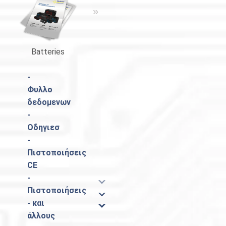
«
»
Batteries
Κατάλογος Pulsar
-
Φυλλο
δεδομενων
-
Οδηγιεσ
-
Πιστοποιήσεις
CE
-
Πιστοποιήσεις
- και
άλλους