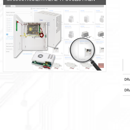
DR
DR