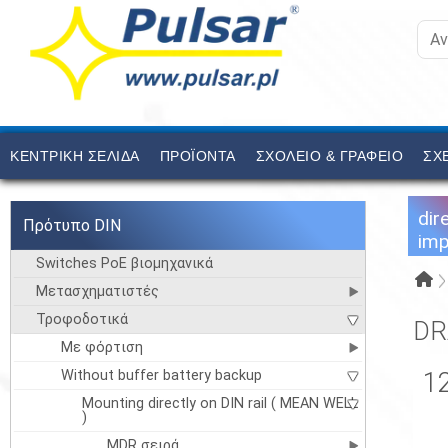
ΚΕΝΤΡΙΚΉ ΣΕΛΊΔΑ
ΠΡΟΪΟΝΤΑ
ΣΧΟΛΕΙΟ & ΓΡΑΦΕΙΟ
ΣΧ
dir
Πρότυπο DIN
imp
Switches PoE βιομηχανικά
Μετασχηματιστές
Τροφοδοτικά
DR
Mε φόρτιση
Without buffer battery backup
1
Mounting directly on DIN rail ( MEAN WELL
)
MDR σειρά