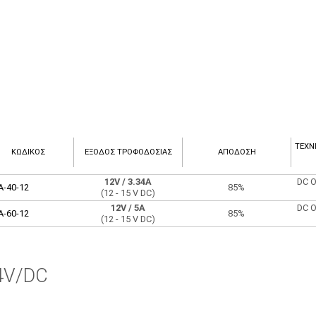
ΤΕΧΝ
ΚΩΔΙΚΟΣ
ΈΞΟΔΟΣ ΤΡΟΦΟΔΟΣΊΑΣ
ΑΠΌΔΟΣΗ
12V
/ 3.34A
DC O
A-40-12
85%
(12 - 15 V DC)
12V
/ 5A
DC O
A-60-12
85%
(12 - 15 V DC)
4V/DC