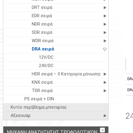
DRT σειρά
EDR σειρά
NDR σειρά
SDR σειρά
WDR σειρά
DRA σειρά
12V/DC
24V/DC
HDR σειρά – II Κατηγορία μόνωσης
DR
KNX σειρά
DR
TDR σειρά
PS σειρά + DIN
Κυτίο περίβλημα μπαταρίας
2
Αξεσουάρ
ΜΗΧΑΝΉ ΑΝΑΖΉΤΗΣΗΣ ΤΡΟΦΟΔΟΤΙΚΏΝ