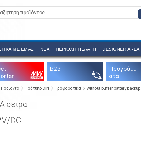
ΕΤΙΚΆ ΜΕ ΕΜΆΣ
ΝΕΑ
ΠΕΡΙΟΧΉ ΠΕΛΆΤΗ
DESIGNER AREA
ect
B2B
Προγράμμ
orter
ατα
διαμόρφω
Προϊοντα
Πρότυπο DIN
Τροφοδοτικά
Without buffer battery backup
σης
A σειρά
2V/DC