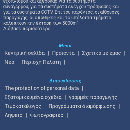
εξοπλισμού και αξεσουάρ για τα συστήματα
συναγερμού, για τα συστήματα ελέγχου πρόσβασης και
για τα συστήματα CCTV. Επί του παρόντος, οι αίθουσες
παραγωγής, οι αποθήκες και τα υπόλοιπα τμήματα
2
καλύπτουν την έκταση των 5000m
Διάβασε περισσότερα
Menu
Κεντρική σελίδα
Προϊοντα
Σχετικά με εμάς
Νεα
Περιοχή Πελάτη
Διασυνδέσεις
The protection of personal data
Εξατομικευμένα σχέδια
γραμμές παραγωγής
Τιμοκατάλογος
Προγράμματα διαμόρφωσης
Ληψεισ
Φωτογραφιεσ