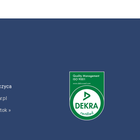
czyca
r.pl
tok »