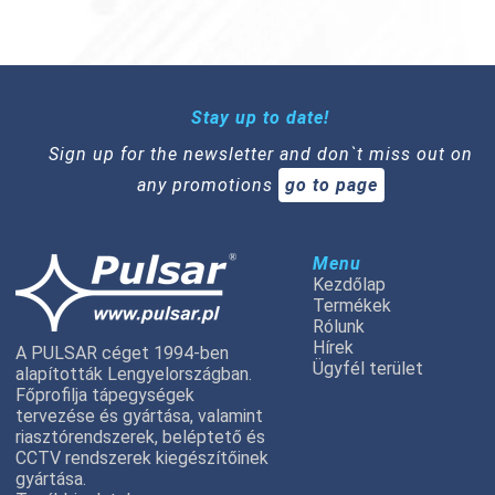
Stay up to date!
Sign up for the newsletter and don`t miss out on
any promotions
go to page
Menu
Kezdőlap
Termékek
Rólunk
Hírek
A PULSAR céget 1994-ben
Ügyfél terület
alapították Lengyelországban.
Főprofilja tápegységek
tervezése és gyártása, valamint
riasztórendszerek, beléptető és
CCTV rendszerek kiegészítőinek
gyártása.