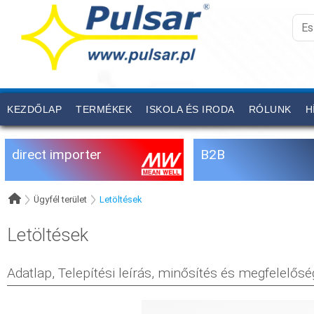
KEZDŐLAP
TERMÉKEK
ISKOLA ÉS IRODA
RÓLUNK
H
direct importer
B2B
Ügyfél terület
Letöltések
Letöltések
Adatlap, Telepítési leírás, minősítés és megfelelősé