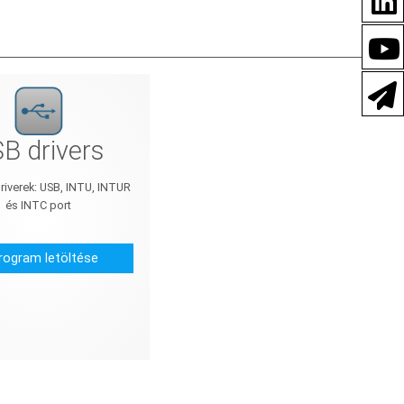
B drivers
driverek: USB, INTU, INTUR
és INTC port
ogram letöltése