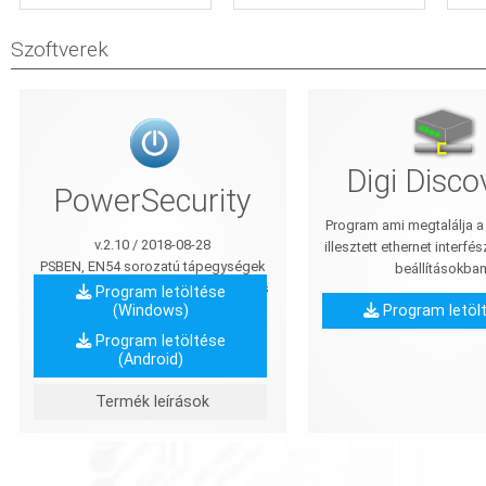
Szoftverek
Digi Disco
PowerSecurity
Program ami megtalálja a
v.2.10 / 2018-08-28
illesztett ethernet interfés
PSBEN, EN54 sorozatú tápegységek
beállításokba
beállításainak távoli megjelenítése és
Program letöltése
(Windows)
Program letöl
felügyelete
Program letöltése
(Android)
Termék leírások