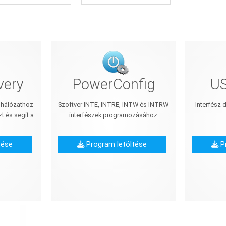
PowerConfig
US
very
Szoftver INTE, INTRE, INTW és INTRW
Interfész 
 hálózathoz
interfészek programozásához
zt és segít a
n
tése
Program letöltése
Pr