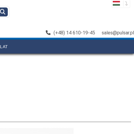
(+48) 14 610-19-45
sales@pulsar.pl
LAT