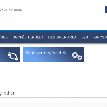
ÍREK
ÜGYFÉL TERÜLET
DESIGNER AREA
B2B
KAPCSO
Szoftver segédletek
g, other