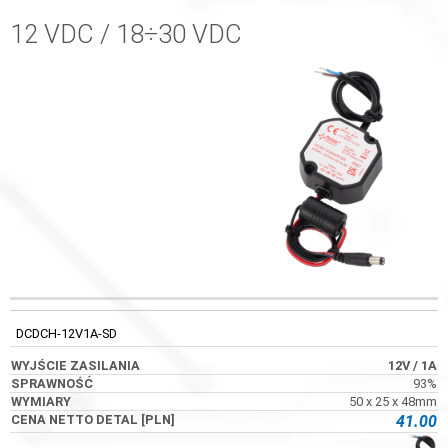
12 VDC / 18÷30 VDC
WYJŚCIE
KOD
SPRAWNOŚĆ
WYMIARY
ZASILANIA
DCDCH-12V1A-SD
12V
/ 1A
93%
50 x 25 x 48mm
41.00