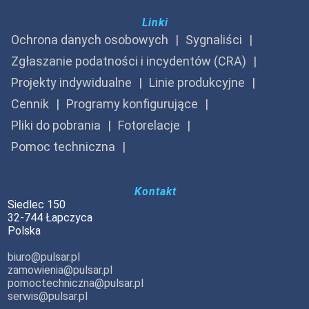
Linki
Ochrona danych osobowych
Sygnaliści
Zgłaszanie podatności i incydentów (CRA)
Projekty indywidualne
Linie produkcyjne
Cennik
Programy konfigurujące
Pliki do pobrania
Fotorelacje
Pomoc techniczna
Kontakt
Siedlec 150
32-744 Łapczyca
Polska
biuro@pulsar.pl
zamowienia@pulsar.pl
pomoctechniczna@pulsar.pl
serwis@pulsar.pl