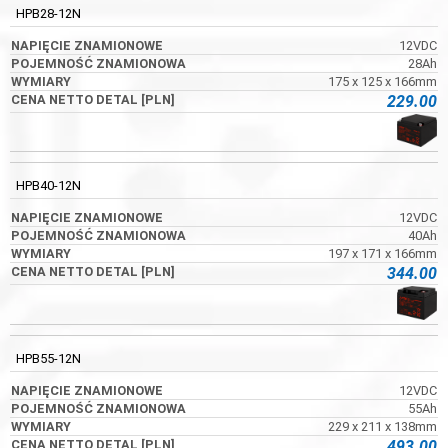
HPB28-12N
12VDC
28Ah
175 x 125 x 166mm
229.00
HPB40-12N
12VDC
40Ah
197 x 171 x 166mm
344.00
HPB55-12N
12VDC
55Ah
229 x 211 x 138mm
493.00