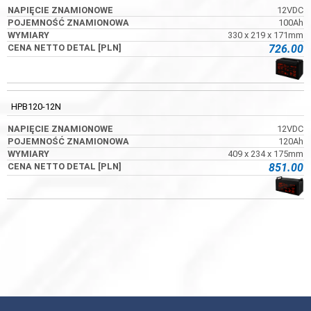
12VDC
100Ah
330 x 219 x 171mm
726.00
HPB120-12N
12VDC
120Ah
409 x 234 x 175mm
851.00