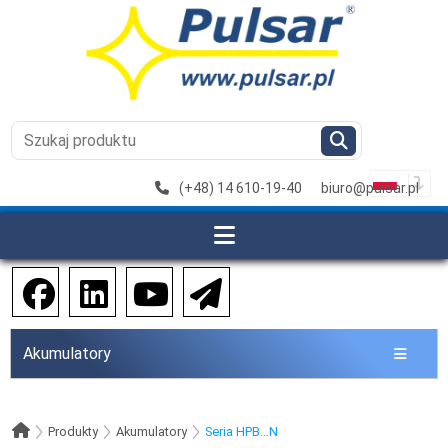
(+48) 14 610-19-40
biuro@pulsar.pl
Akumulatory
Produkty
Akumulatory
Seria HPB...N