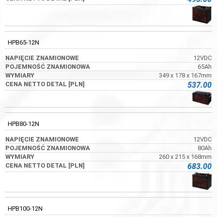
HPB65-12N
12VDC
65Ah
349 x 178 x 167mm
537.00
HPB80-12N
12VDC
80Ah
260 x 215 x 168mm
683.00
HPB100-12N