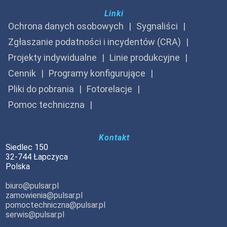
Linki
Ochrona danych osobowych
Sygnaliści
Zgłaszanie podatności i incydentów (CRA)
Projekty indywidualne
Linie produkcyjne
Cennik
Programy konfigurujące
Pliki do pobrania
Fotorelacje
Pomoc techniczna
Kontakt
Siedlec 150
32-744 Łapczyca
Polska
biuro@pulsar.pl
zamowienia@pulsar.pl
pomoctechniczna@pulsar.pl
serwis@pulsar.pl