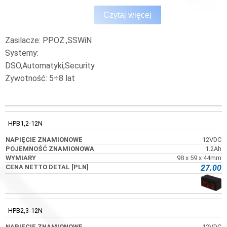
Czytaj więcej
Zasilacze: PPOŻ.,SSWiN
Systemy:
DSO,Automatyki,Security
Żywotność: 5÷8 lat
NAPIĘCIE
POJEMNOŚĆ
KOD
WYMIARY
ZNAMIONOWE
ZNAMIONOWA
HPB1,2-12N
12VDC
1.2Ah
98 x 59 x 44mm
27.00
HPB2,3-12N
12VDC