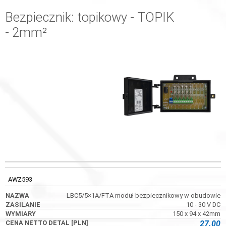
Bezpiecznik: topikowy - TOPIK
- 2mm²
KOD
NAZWA
ZASILANIE
WYMIARY
AWZ593
LBC5/5×1A/FTA moduł bezpiecznikowy w obudowie
10 - 30 V DC
150 x 94 x 42mm
27.00