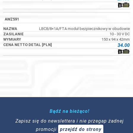
AWZ591
LBC8/8×1A/FTA moduł bezpiecznikowy w obudowie
10 - 30 V DC
150 x 94 x 42mm
34.00
Bądź na bieżąco!
Zapisz się do newslettera i nie przegap żadnej
promocji
przejdź do strony