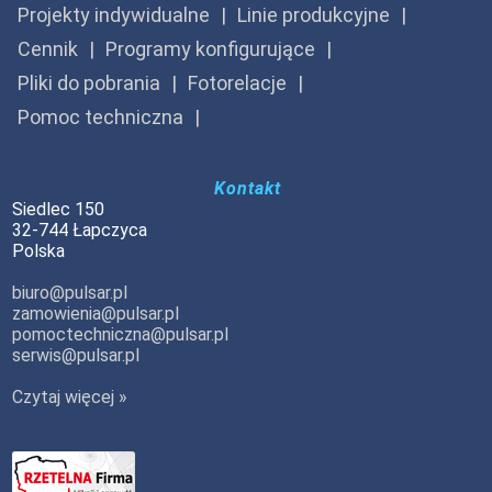
Projekty indywidualne
Linie produkcyjne
Cennik
Programy konfigurujące
Pliki do pobrania
Fotorelacje
Pomoc techniczna
Kontakt
Siedlec 150
32-744 Łapczyca
Polska
biuro@pulsar.pl
zamowienia@pulsar.pl
pomoctechniczna@pulsar.pl
serwis@pulsar.pl
Czytaj więcej »