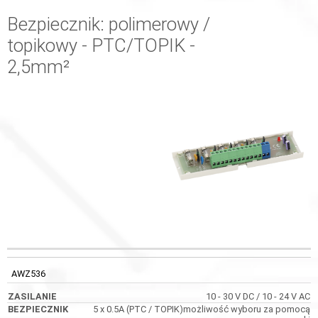
Bezpiecznik: polimerowy /
topikowy - PTC/TOPIK -
2,5mm²
KOD
ZASILANIE
BEZPIECZNIK
WYMIARY
AWZ536
10 - 30 V DC / 10 - 24 V AC
5 x 0.5A (PTC / TOPIK)możliwość wyboru za pomocą