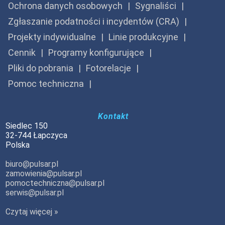
Ochrona danych osobowych
Sygnaliści
Zgłaszanie podatności i incydentów (CRA)
Projekty indywidualne
Linie produkcyjne
Cennik
Programy konfigurujące
Pliki do pobrania
Fotorelacje
Pomoc techniczna
Kontakt
Siedlec 150
32-744 Łapczyca
Polska
biuro@pulsar.pl
zamowienia@pulsar.pl
pomoctechniczna@pulsar.pl
serwis@pulsar.pl
Czytaj więcej »