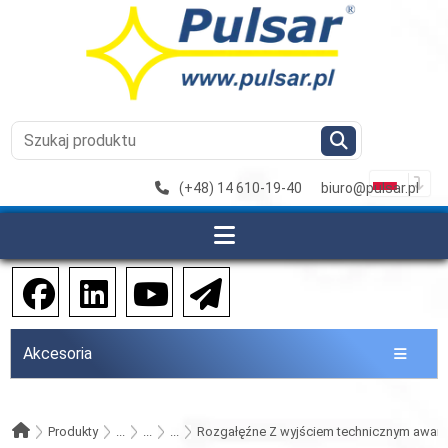
(+48) 14 610-19-40
biuro@pulsar.pl
Akcesoria
Produkty
...
...
...
Rozgałęźne Z wyjściem technicznym awarii