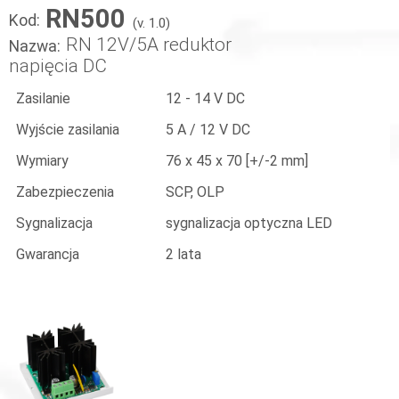
RN500
Kod:
(v. 1.0)
RN 12V/5A reduktor
Nazwa:
napięcia DC
Zasilanie
12 - 14 V DC
Wyjście zasilania
5 A / 12 V DC
Wymiary
76 x 45 x 70 [+/-2 mm]
Zabezpieczenia
SCP, OLP
Sygnalizacja
sygnalizacja optyczna LED
Gwarancja
2 lata