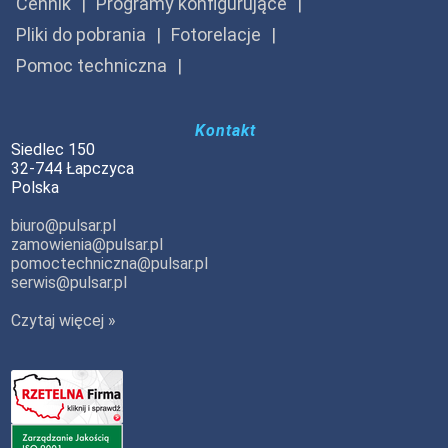
Cennik
Programy konfigurujące
Pliki do pobrania
Fotorelacje
Pomoc techniczna
Kontakt
Siedlec 150
32-744 Łapczyca
Polska
biuro@pulsar.pl
zamowienia@pulsar.pl
pomoctechniczna@pulsar.pl
serwis@pulsar.pl
Czytaj więcej »