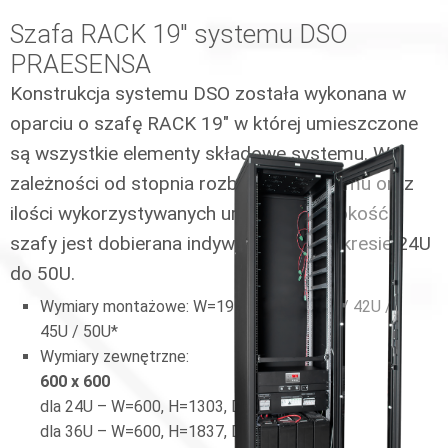
Szafa RACK 19" systemu DSO
PRAESENSA
Konstrukcja systemu DSO została wykonana w
oparciu o szafę RACK 19″ w której umieszczone
są wszystkie elementy składowe systemu. W
zależności od stopnia rozbudowy systemu oraz
ilości wykorzystywanych urządzeń wysokość
szafy jest dobierana indywidualnie w zakresie 24U
do 50U.
Wymiary montażowe: W=19”, H=24U / 36U / 42U /
45U / 50U*
Wymiary zewnętrzne:
600 x 600
dla 24U – W=600, H=1303, D=600 mm
dla 36U – W=600, H=1837, D=600 mm