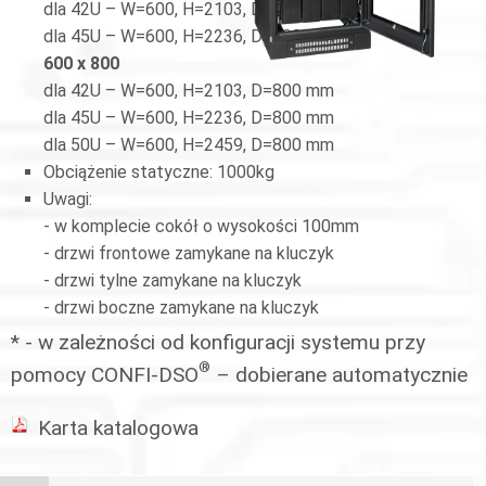
dla 42U – W=600, H=2103, D=600 mm
dla 45U – W=600, H=2236, D=600 mm
600 x 800
dla 42U – W=600, H=2103, D=800 mm
dla 45U – W=600, H=2236, D=800 mm
dla 50U – W=600, H=2459, D=800 mm
Obciążenie statyczne: 1000kg
Uwagi:
- w komplecie cokół o wysokości 100mm
- drzwi frontowe zamykane na kluczyk
- drzwi tylne zamykane na kluczyk
- drzwi boczne zamykane na kluczyk
* - w zależności od konfiguracji systemu przy
®
pomocy CONFI-DSO
– dobierane automatycznie
Karta katalogowa