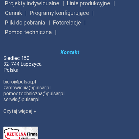
Projekty indywidualne
Linie produkcyjne
Cennik
Programy konfigurujące
Pliki do pobrania
Fotorelacje
Pomoc techniczna
Kontakt
Siedlec 150
32-744 Łapczyca
Polska
biuro@pulsar.pl
zamowienia@pulsar.pl
pomoctechniczna@pulsar.pl
serwis@pulsar.pl
Czytaj więcej »