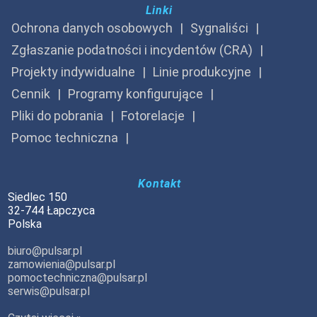
Linki
Ochrona danych osobowych
Sygnaliści
Zgłaszanie podatności i incydentów (CRA)
Projekty indywidualne
Linie produkcyjne
Cennik
Programy konfigurujące
Pliki do pobrania
Fotorelacje
Pomoc techniczna
Kontakt
Siedlec 150
32-744 Łapczyca
Polska
biuro@pulsar.pl
zamowienia@pulsar.pl
pomoctechniczna@pulsar.pl
serwis@pulsar.pl