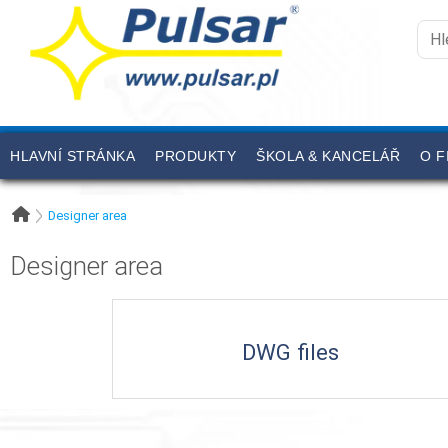
HLAVNÍ STRÁNKA
PRODUKTY
ŠKOLA & KANCELÁŘ
O F
Designer area
Designer area
DWG files