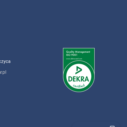
czyca
r.pl