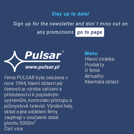
Stay up to date!
Sign up for the newsletter and don`t miss out on
any promotions
go to page
Menu
Hlavní stránka
Produkty
O firmě
Aktuality
Firma PULSAR byla založena v
Klientská oblast
roce 1994, hlavní oblastí její
činnosti je výroba zařízení a
příslušenství k poplašným
systémům, kontrolám přístupu a
průmyslové televizi. Výrobní haly,
sklad a jiná oddělení firmy
zaujímají v současné době
2
plochu 5000m
Číst více