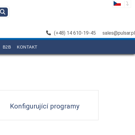
(+48) 14 610-19-45
sales@pulsar.pl
B2B
KONTAKT
Konfigurující programy