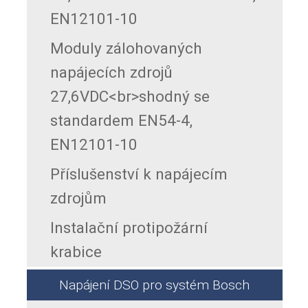
EN12101-10
Moduly zálohovaných
napájecích zdrojů
27,6VDC<br>shodný se
standardem EN54-4,
EN12101-10
Příslušenství k napájecím
zdrojům
Instalační protipožární
krabice
Napájení DSO pro systém Bosch