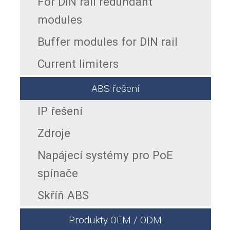
For DIN rail redundant
modules
Buffer modules for DIN rail
Current limiters
ABS řešení
IP řešení
Zdroje
Napájecí systémy pro PoE
spínače
Skříň ABS
Produkty OEM / ODM