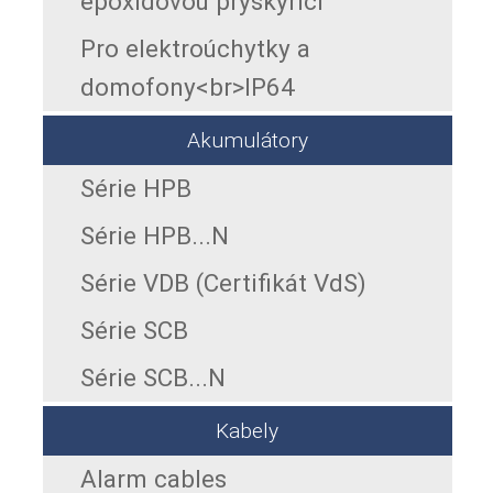
epoxidovou pryskyřicí
Pro elektroúchytky a
domofony<br>IP64
Akumulátory
Série HPB
Série HPB...N
Série VDB (Certifikát VdS)
Série SCB
Série SCB...N
Kabely
Alarm cables