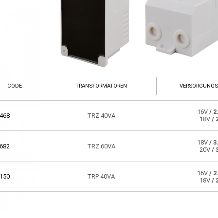
CODE
TRANSFORMATOREN
VERSORGUNG
16V
/ 2
468
TRZ 40VA
18V
/ 
18V
/ 3
682
TRZ 60VA
20V
/ 
16V
/ 2
150
TRP 40VA
18V
/ 