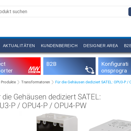
AKTUALITÄTEN
KUNDENBEREICH
DESIGNER AREA
B2
ect
B2B
Konfigurati
orter
onsprogra
mme
Produkte
Transformatoren
Für die Gehäusen dediziert SATEL: OPU3-P /
 die Gehäusen dediziert SATEL:
U3-P / OPU4-P / OPU4-PW