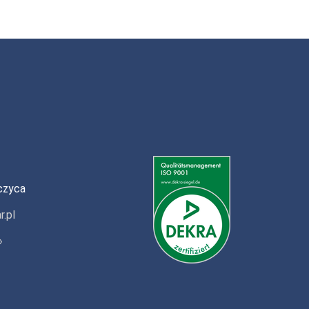
czyca
r.pl
»