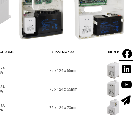
SAUSGANG
AUSSENMASSE
BILDER
.2A
75 x 124 x 65mm
2A
.3A
75 x 124 x 65mm
3A
.2A
72 x 124 x 70mm
2A