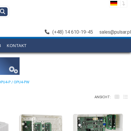
(+48) 14 610-19-45
sales@pulsar.pl
B
KONTAKT
 OPU4-P / OPU4-PW
ANSICHT: