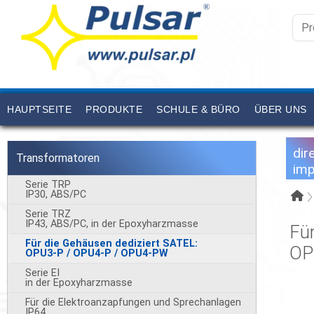
HAUPTSEITE
PRODUKTE
SCHULE & BÜRO
ÜBER UNS
dir
Transformatoren
imp
Serie TRP
IP30, ABS/PC
Serie TRZ
IP43, ABS/PC, in der Epoxyharzmasse
Für
Für die Gehäusen dediziert SATEL:
OP
OPU3-P / OPU4-P / OPU4-PW
Serie EI
in der Epoxyharzmasse
Für die Elektroanzapfungen und Sprechanlagen
IP64