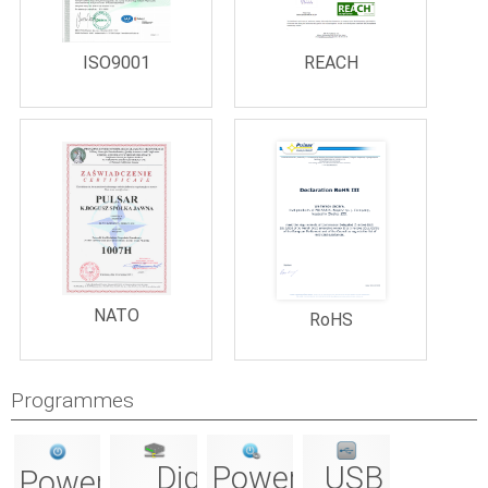
REACH
ISO9001
NATO
RoHS
Programmes
PowerConfig
USB
Digi
PowerSecurity