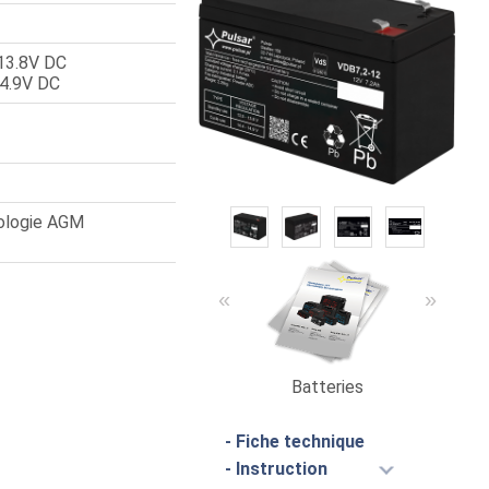
÷13.8V DC
14.9V DC
nologie AGM
«
»
Batteries
Le cat
- Fiche technique
- Instruction