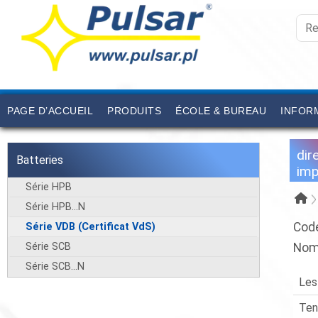
PAGE D’ACCUEIL
PRODUITS
ÉCOLE & BUREAU
INFORM
dir
Batteries
imp
Série HPB
Série HPB...N
Cod
Série VDB (Certificat VdS)
Série SCB
Nom
Série SCB...N
Les
Ten