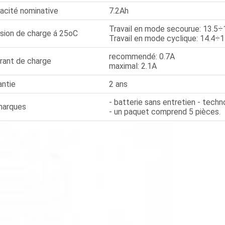
acité nominative
7.2Ah
Travail en mode secourue: 13.5
sion de charge á 25oC
Travail en mode cyclique: 14.4÷
recommendé: 0.7A
rant de charge
maximal: 2.1A
antie
2 ans
- batterie sans entretien - tech
arques
- un paquet comprend 5 pièces.