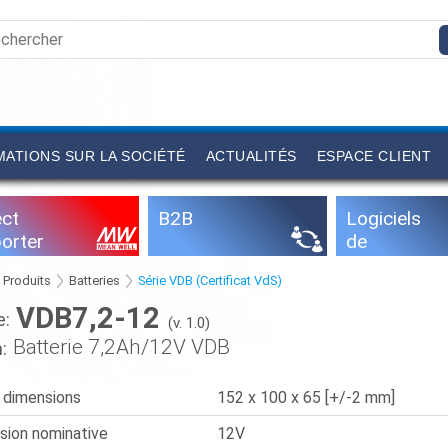
ATIONS SUR LA SOCIÉTÉ
ACTUALITÉS
ESPACE CLIENT
ect
B2B
Logiciels
orter
de
configurati
Produits
Batteries
Série VDB (Certificat VdS)
on
VDB7,2-12
e:
(v. 1.0)
Batterie 7,2Ah/12V VDB
:
 dimensions
152 x 100 x 65 [+/-2 mm]
sion nominative
12V