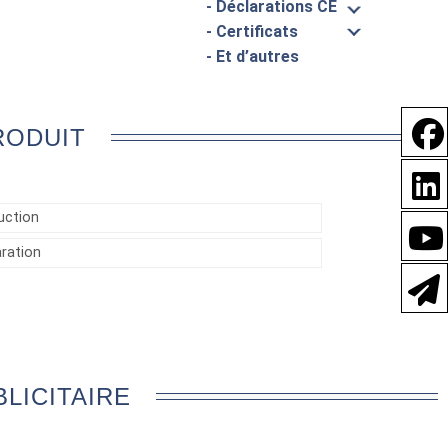
- Déclarations CE
- Certificats
- Et d’autres
RODUIT
uction
aration
LICITAIRE