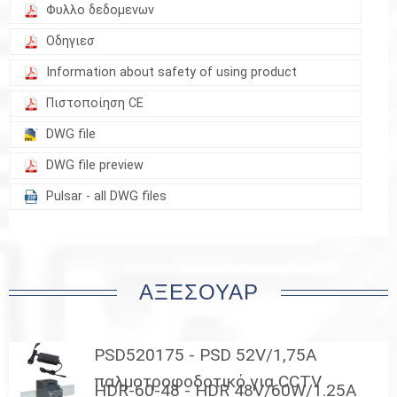
Φυλλο δεδομενων
Οδηγιεσ
Information about safety of using product
Πιστοποίηση CE
DWG file
DWG file preview
Pulsar - all DWG files
ΑΞΕΣΟΥΆΡ
PSD520175 - PSD 52V/1,75A
παλμοτροφοδοτικό για CCTV
HDR-60-48 - HDR 48V/60W/1.25A