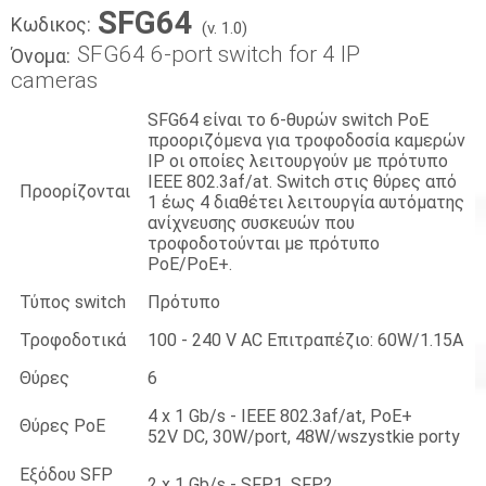
SFG64
Κωδικος:
(v. 1.0)
SFG64 6-port switch for 4 IP
Όνομα:
cameras
SFG64 είναι το 6-θυρών switch PoE
προοριζόμενα για τροφοδοσία καμερών
IP οι οποίες λειτουργούν με πρότυπο
IEEE 802.3af/at. Switch στις θύρες από
Προορίζονται
1 έως 4 διαθέτει λειτουργία αυτόματης
ανίχνευσης συσκευών που
τροφοδοτούνται με πρότυπο
PoE/PoE+.
Τύπος switch
Πρότυπο
Τροφοδοτικά
100 - 240 V AC Επιτραπέζιο: 60W/1.15A
Θύρες
6
4 x 1 Gb/s - IEEE 802.3af/at, PoE+
Θύρες PoE
52V DC, 30W/port, 48W/wszystkie porty
Εξόδου SFP
2 x 1 Gb/s - SFP1, SFP2