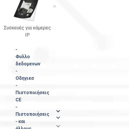
«
»
Συσκευές για κάμερες
Κατάλογος Pulsar
IP
-
Φυλλο
δεδομενων
-
Οδηγιεσ
-
Πιστοποιήσεις
CE
-
Πιστοποιήσεις
- και
άλλους