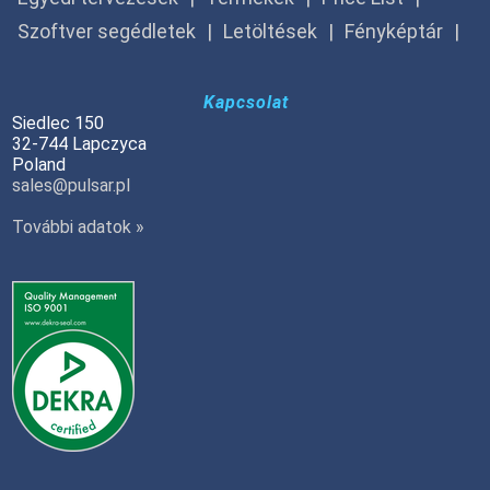
Szoftver segédletek
Letöltések
Fényképtár
Kapcsolat
Siedlec 150
32-744 Lapczyca
Poland
sales@pulsar.pl
További adatok »