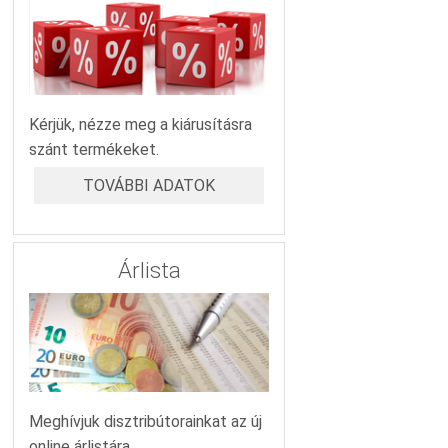
Kérjük, nézze meg a kiárusításra
szánt termékeket.
TOVÁBBI ADATOK
Árlista
Meghívjuk disztribútorainkat az új
online árlistára.