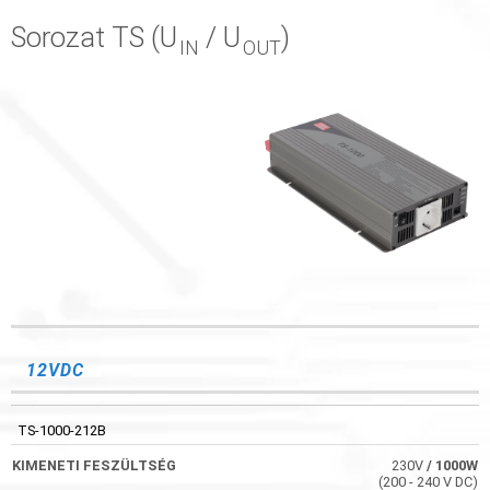
Sorozat TS (U
/ U
)
IN
OUT
KIMENETI
MŰKÖDÉSI
KÓD
HATÁSFOK
FESZÜLTSÉG
KÖRNYEZET
12VDC
TS-1000-212B
230V
/ 1000W
(200 - 240 V DC)