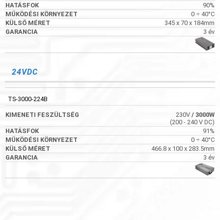
90%
0 ÷ 40°C
345 x 70 x 184mm
3 év
24VDC
TS-3000-224B
230V
/ 3000W
(200 - 240 V DC)
91%
0 ÷ 40°C
466.8 x 100 x 283.5mm
3 év