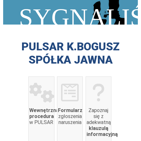
SYGNALIŚ
PULSAR K.BOGUSZ
SPÓŁKA JAWNA
Wewnętrzna
Formularz
Zapoznaj
procedura
zgłoszenia
się z
w PULSAR
naruszenia
adekwatną
klauzulą
informacyjną