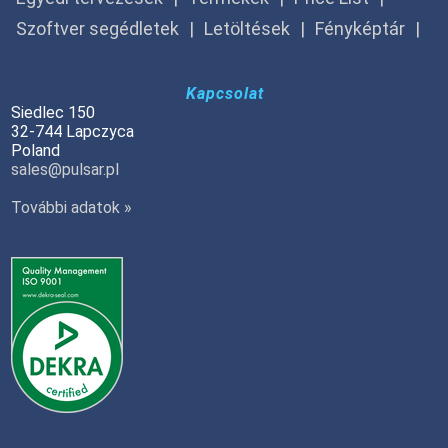
Szoftver segédletek
Letöltések
Fényképtár
Kapcsolat
Siedlec 150
32-744 Lapczyca
Poland
sales@pulsar.pl
További adatok »