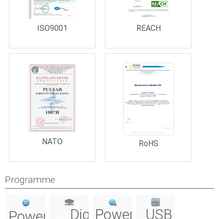
REACH
ISO9001
NATO
RoHS
Programme
PowerConfig
USB
Digi
PowerSecurity