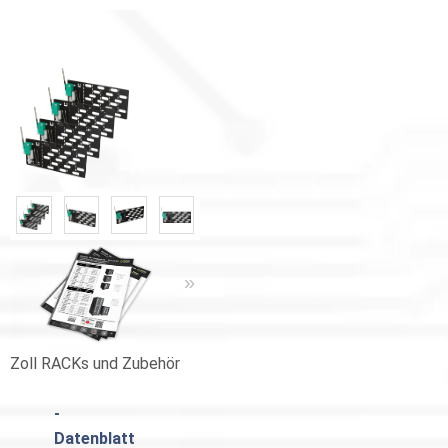
«
»
Zoll RACKs und Zubehör
Zoll RACKs und Zubehör
Catalogue
-
Datenblatt