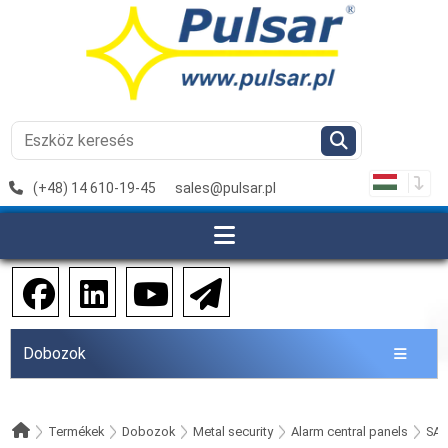
(+48) 14 610-19-45
sales@pulsar.pl
Dobozok
Termékek
Dobozok
Metal security
Alarm central panels
SA