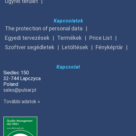
Ügyfél terület
Kapcsolatok
The protection of personal data
Egyedi tervezések
Termékek
Price List
Szoftver segédletek
Letöltések
Fényképtár
Kapcsolat
Siedlec 150
32-744 Lapczyca
Poland
sales@pulsar.pl
További adatok »