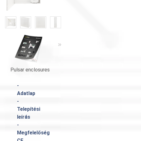
«
»
«
»
Pulsar enclosures
Katalógus Pulsar
-
Adatlap
-
Telepítési
leírás
-
Megfelelőség
CE