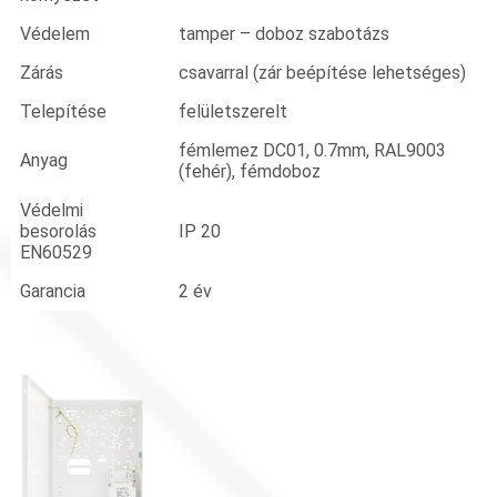
Védelem
tamper – doboz szabotázs
Zárás
csavarral (zár beépítése lehetséges)
Telepítése
felületszerelt
fémlemez DC01, 0.7mm, RAL9003
Anyag
(fehér), fémdoboz
Védelmi
besorolás
IP 20
EN60529
Garancia
2 év