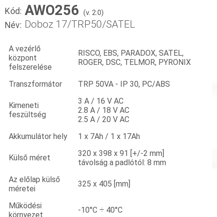
AWO256
Kód:
(v. 2.0)
Doboz 17/TRP50/SATEL
Név:
A vezérlő
RISCO, EBS, PARADOX, SATEL,
központ
ROGER, DSC, TELMOR, PYRONIX
felszerelése
Transzformátor
TRP 50VA - IP 30, PC/ABS
3 A / 16 V AC
Kimeneti
2.8 A / 18 V AC
feszültség
2.5 A / 20 V AC
Akkumulátor hely
1 x 7Ah / 1 x 17Ah
320 x 398 x 91 [+/-2 mm]
Külső méret
távolság a padlótól: 8 mm
Az előlap külső
325 x 405 [mm]
méretei
Működési
-10°C ÷ 40°C
környezet