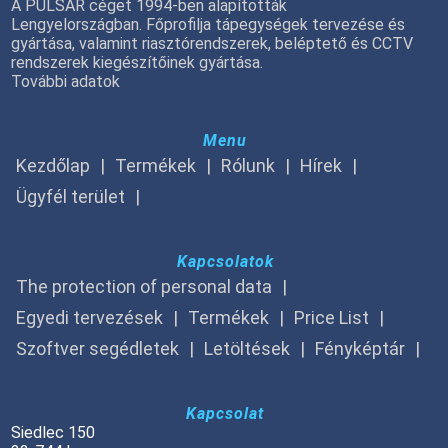
A PULSAR céget 1994-ben alapították
Lengyelországban. Főprofilja tápegységek tervezése és
gyártása, valamint riasztórendszerek, beléptető és CCTV
rendszerek kiegészítőinek gyártása.
További adatok
Menu
Kezdőlap
Termékek
Rólunk
Hírek
Ügyfél terület
Kapcsolatok
The protection of personal data
Egyedi tervezések
Termékek
Price List
Szoftver segédletek
Letöltések
Fényképtár
Kapcsolat
Siedlec 150