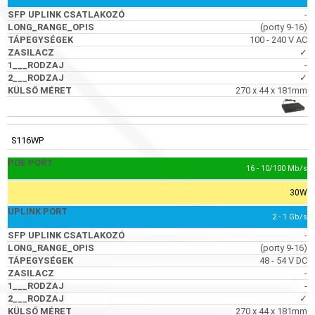
-
(porty 9-16)
100 - 240 V AC
✓
-
✓
270 x 44 x 181mm
S116WP
16 - 10/100 Mb/s
30W
2 - 1 Gb/s
-
(porty 9-16)
48 - 54 V DC
-
-
✓
270 x 44 x 181mm