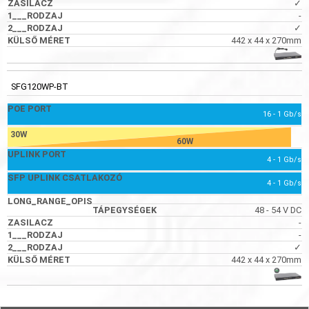
✓
-
✓
442 x 44 x 270mm
SFG120WP-BT
16 - 1 Gb/s
30W
60W
4 - 1 Gb/s
4 - 1 Gb/s
48 - 54 V DC
-
-
✓
442 x 44 x 270mm