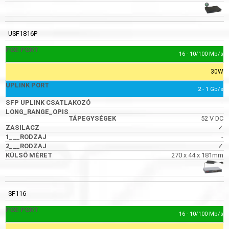
USF1816P
16 - 10/100 Mb/s
30W
2 - 1 Gb/s
-
52 V DC
✓
-
✓
270 x 44 x 181mm
SF116
16 - 10/100 Mb/s