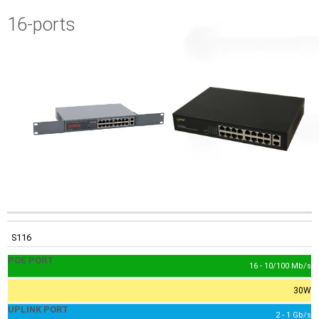
16-ports
KÓD
POE PORT
UPLINK PORT
S116
16 - 10/100 Mb/s
30W
2 - 1 Gb/s