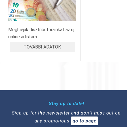
Meghívjuk disztribútorainkat az új
online árlistára.
TOVÁBBI ADATOK
Stay up to date!
Sign up for the newsletter and don`t miss out on
any promotions
go to page