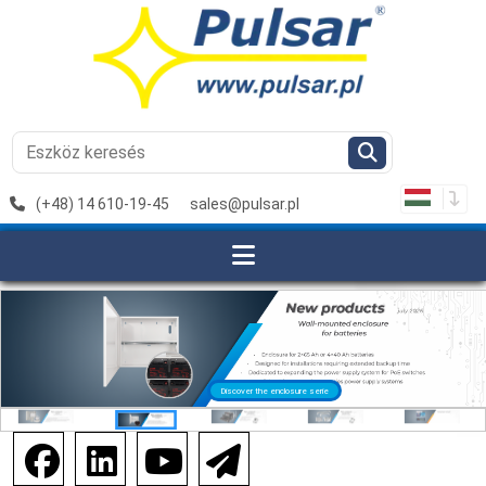
(+48) 14 610-19-45
sales@pulsar.pl
Discover the enclosure serie
Discover the extenders serie