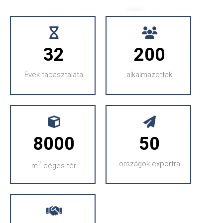
32
200
Évek tapasztalata
alkalmazottak
8000
50
2
országok exportra
m
céges tér