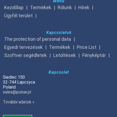
Menu
Kezdőlap
Termékek
Rólunk
Hírek
Ügyfél terület
Kapcsolatok
The protection of personal data
Egyedi tervezések
Termékek
Price List
Szoftver segédletek
Letöltések
Fényképtár
Kapcsolat
Siedlec 150
32-744 Lapczyca
Poland
sales@pulsar.pl
További adatok »