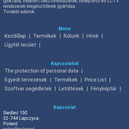
gyártása, valamint riasztórendszerek, beléptető és CCTV
rendszerek kiegészítőinek gyártása.
További adatok
Menu
Kezdőlap
Termékek
Rólunk
Hírek
Ügyfél terület
Kapcsolatok
The protection of personal data
Egyedi tervezések
Termékek
Price List
Szoftver segédletek
Letöltések
Fényképtár
Kapcsolat
Siedlec 150
32-744 Lapczyca
Poland