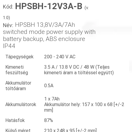
HPSBH-12V3A-B
Kód:
(v.
1.0)
HPSBH 13,8V/3A/7Ah
Név:
switched mode power supply with
battery backup, ABS enclosure
IP44
Tápegységek
200 - 240 V AC
Kimeneti
3.5 A / 13.8 V DC / 48 W (Teljes
feszültség
kimeneti áram a töltéssel együtt)
Akkumulátor
0.5A
töltőáram
1 x 7Ah
Akkumulátorok
Akkumulátor hely: 157 x 100 x 68 [+/-2
mm]
Hatásfok
87%
Külső méret
210 x 248 x 95 [+/-2 mm]