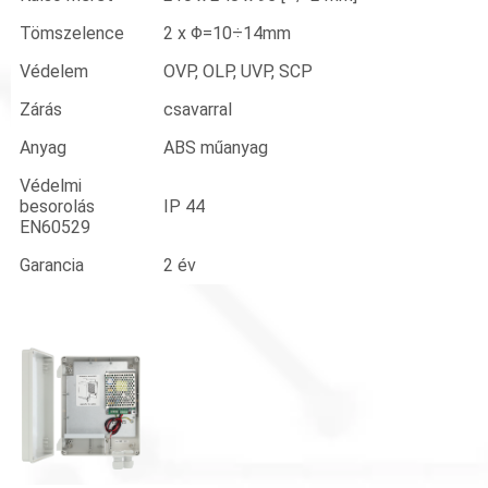
Tömszelence
2 x Φ=10÷14mm
Védelem
OVP, OLP, UVP, SCP
Zárás
csavarral
Anyag
ABS műanyag
Védelmi
besorolás
IP 44
EN60529
Garancia
2 év