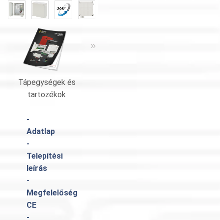
«
»
Tápegységek és
Katalógus Pulsar
tartozékok
-
Adatlap
-
Telepítési
leírás
-
Megfelelőség
CE
-