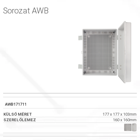
Sorozat AWB
KÓD
KÜLSŐ MÉRET
SZERELŐLEMEZ
KÉPEK
AWB171711
177 x 177 x 103mm
160 x 160mm