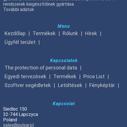
rendszerek kiegészítőinek gyártása.
További adatok
Menu
Kezdőlap
Termékek
Rólunk
Hírek
Ügyfél terület
Kapcsolatok
The protection of personal data
Egyedi tervezések
Termékek
Price List
Szoftver segédletek
Letöltések
Fényképtár
Kapcsolat
Siedlec 150
32-744 Lapczyca
Poland
sales@pulsar.pl