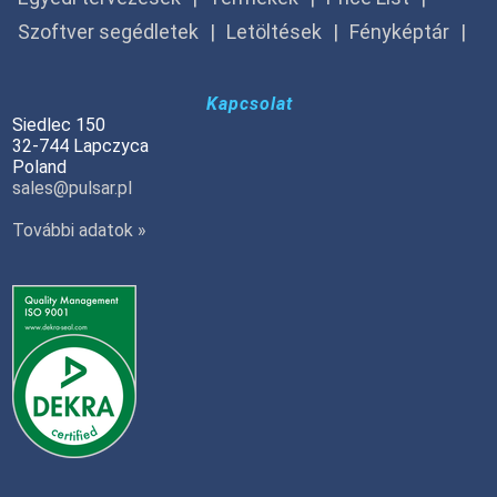
Szoftver segédletek
Letöltések
Fényképtár
Kapcsolat
Siedlec 150
32-744 Lapczyca
Poland
sales@pulsar.pl
További adatok »