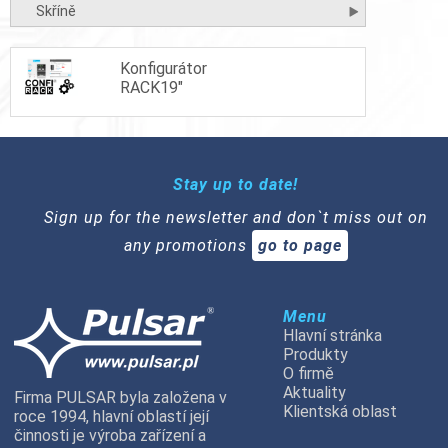
Skříně
Konfigurátor
RACK19"
Stay up to date!
Sign up for the newsletter and don`t miss out on
any promotions
go to page
Menu
Hlavní stránka
Produkty
O firmě
Aktuality
Firma PULSAR byla založena v
Klientská oblast
roce 1994, hlavní oblastí její
činnosti je výroba zařízení a