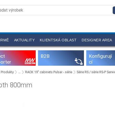
IRMĚ
AKTUALITY
KLIENTSKÁ OBLAST
DESIGNER AREA
ect
B2B
Konfigurují
orter
cí
programy
Produkty
...
RACK 19" cabinets Pulsar - série
Série RS / série RS-P Ser
pth 800mm