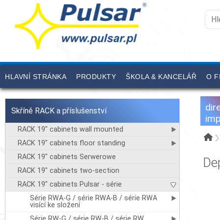
HLAVNÍ STRÁNKA
PRODUKTY
ŠKOLA & KANCELÁŘ
O F
dir
Skříně RACK a příslušenství
imp
RACK 19" cabinets wall mounted
RACK 19" cabinets floor standing
RACK 19" cabinets Serwerowe
De
RACK 19" cabinets two-section
RACK 19" cabinets Pulsar - série
Série RWA-G / série RWA-B / série RWA
visící ke složení
Série RW-G / série RW-B / série RW