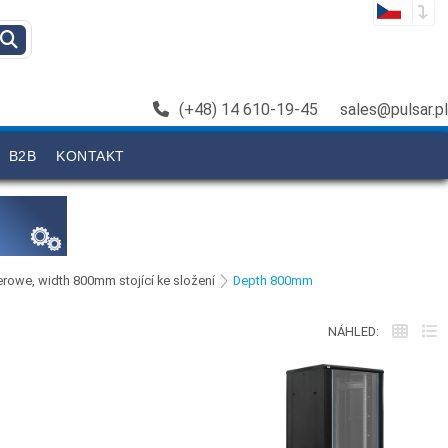
(+48) 14 610-19-45
sales@pulsar.pl
B2B
KONTAKT
werowe, width 800mm stojící ke složení
Depth 800mm
NÁHLED: