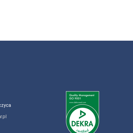
czyca
r.pl