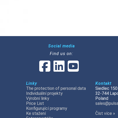
Social media
Find us on:
Linky
Kontakt
The protection of personal data
Siedlec 150
Individuální projekty
32-744 Lap
Výrobní linky
Poland
Price List
sales@pulsa
Konfigurující programy
Ke stažení
Číst více »