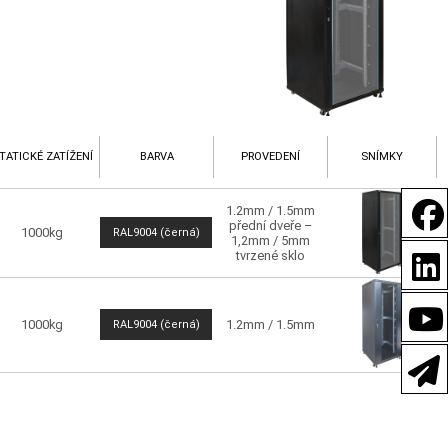
TATICKÉ ZATÍŽENÍ
BARVA
PROVEDENÍ
SNÍMKY
1.2mm / 1.5mm
přední dveře –
1000kg
RAL9004 (černá)
1,2mm / 5mm
tvrzené sklo
1000kg
1.2mm / 1.5mm
RAL9004 (černá)