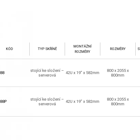
MONTÁŽNÍ
KÓD
TYP SKŘÍNĚ
ROZMĚRY
S
ROZMĚRY
stojící ke složení –
800 x 2055 x
88
42U x 19" x 582mm
serverová
800mm
stojící ke složení –
800 x 2055 x
88P
42U x 19" x 582mm
serverová
800mm