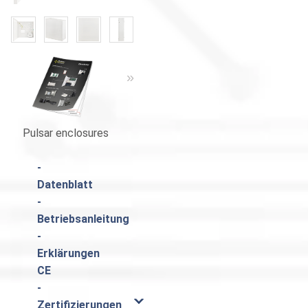
«
»
«
»
Pulsar enclosures
Catalogue Pulsar
-
Datenblatt
-
Betriebsanleitung
-
Erklärungen
CE
-
Zertifizierungen