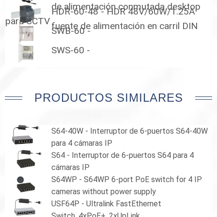
de alimentación conmutada desktop
HDR-60-48 - HDR 48V/60W/1.25A
para CCTV
fuente de alimentación en carril DIN
SWB-60 -
SWS-60 -
PRODUCTOS SIMILARES
S64-40W - Interruptor de 6-puertos S64-40W
para 4 cámaras IP
S64 - Interruptor de 6-puertos S64 para 4
cámaras IP
S64WP - S64WP 6-port PoE switch for 4 IP
cameras without power supply
USF64P - Ultralink FastEthernet
Switch, 4xPoE+, 2xUpLink