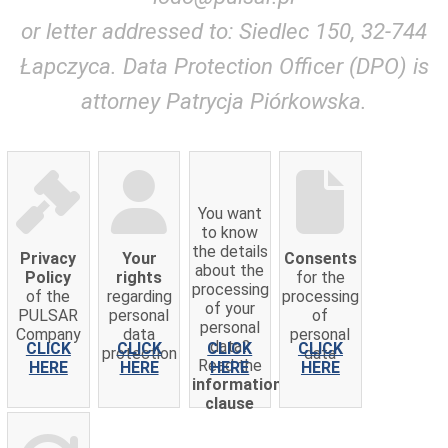
or letter addressed to: Siedlec 150, 32-744
Łapczyca. Data Protection Officer (DPO) is
attorney Patrycja Piórkowska.
You want
to know
the details
Privacy
Your
Consents
about the
Policy
rights
for the
processing
of the
regarding
processing
of your
PULSAR
personal
of
personal
Company
data
personal
data?
CLICK
CLICK
CLICK
CLICK
protection
data
Read the
HERE
HERE
HERE
HERE
information
clause