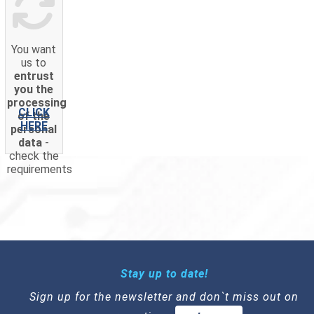
You want
us to
entrust
you the
processing
CLICK
of the
HERE
personal
data
-
check the
requirements
Stay up to date!
Sign up for the newsletter and don`t miss out on