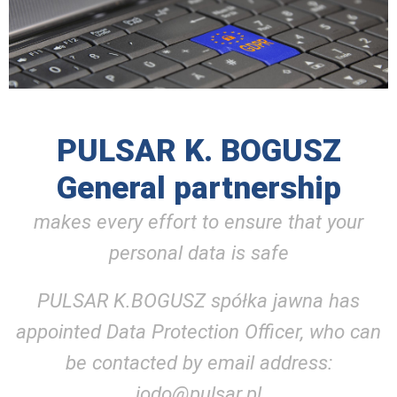
PULSAR K. BOGUSZ
General partnership
makes every effort to ensure that your
personal data is safe
PULSAR K.BOGUSZ spółka jawna has
appointed Data Protection Officer, who can
be contacted by email address:
iodo@pulsar.pl