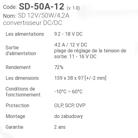
SD-50A-12
Code:
(v. 1.0)
SD 12V/50W/4,2A
Nom:
convertisseur DC/DC
Les alimentations
9.2 - 18 V DC
4.2 A / 12 V DC
Sortie
plage de réglage de la tension de
d’alimentation
sortie: 11 - 16 V DC
Rendement
72%
Les dimensions
159 x 38 x 97 [+/-2 mm]
Conditions de
-10°C ÷ 60°C
fonctionnement
Protection
OLP, SCP, OVP
Montage
do zabudowy
Garantie
2 ans