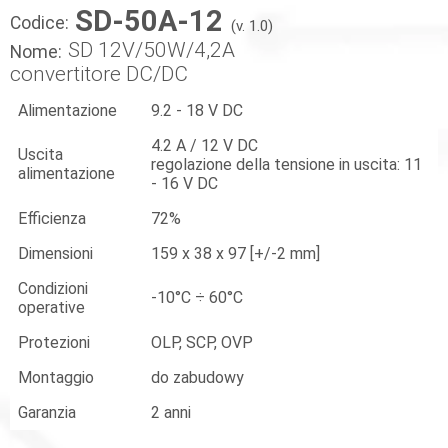
SD-50A-12
Codice:
(v. 1.0)
SD 12V/50W/4,2A
Nome:
convertitore DC/DC
Alimentazione
9.2 - 18 V DC
4.2 A / 12 V DC
Uscita
regolazione della tensione in uscita: 11
alimentazione
- 16 V DC
Efficienza
72%
Dimensioni
159 x 38 x 97 [+/-2 mm]
Condizioni
-10°C ÷ 60°C
operative
Protezioni
OLP, SCP, OVP
Montaggio
do zabudowy
Garanzia
2 anni