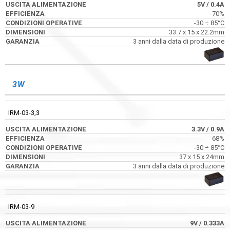
5V
/ 0.4A
3.3V
/ 0.9A
70%
68%
-30 ÷ 85°C
-30 ÷ 85°C
33.7 x 15 x 22.2mm
37 x 15 x 24mm
3 anni dalla data di produzione
3 anni dalla data di produzione
3W
5VDC
IRM-03-3,3
IRM-02-5
3.3V
/ 0.9A
5V
/ 0.4A
68%
70%
-30 ÷ 85°C
-30 ÷ 85°C
37 x 15 x 24mm
33.7 x 15 x 22.2mm
3 anni dalla data di produzione
3 anni dalla data di produzione
IRM-03-9
IRM-05-5
9V
/ 0.333A
5V
/ 1A