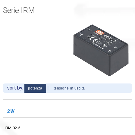
Serie IRM
sort by:
|
potenza
tensione in uscita
USCITA
CONDIZIONI
USCITA
CONDIZIONI
CODICE
EFFICIENZA
CODICE
EFFICIENZA
ALIMENTAZIONE
OPERATIVE
ALIMENTAZIONE
OPERATIVE
2W
3.3VDC
IRM-02-5
IRM-03-3,3