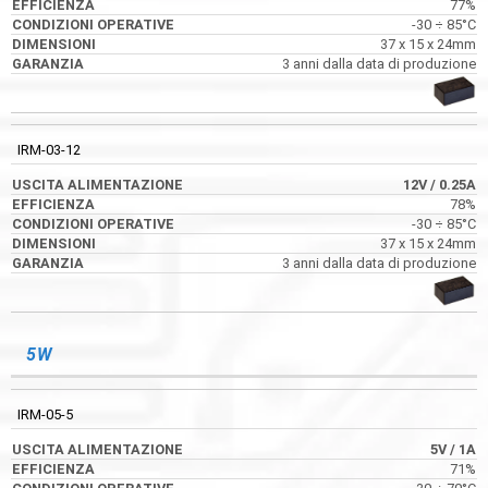
77%
71%
-30 ÷ 85°C
-30 ÷ 70°C
37 x 15 x 24mm
45.7 x 21.5 x 25.4mm
3 anni dalla data di produzione
3 anni dalla data di produzione
IRM-03-12
9VDC
12V
/ 0.25A
78%
IRM-03-9
-30 ÷ 85°C
37 x 15 x 24mm
9V
/ 0.333A
3 anni dalla data di produzione
77%
-30 ÷ 85°C
37 x 15 x 24mm
3 anni dalla data di produzione
5W
IRM-05-5
12VDC
5V
/ 1A
71%
IRM-03-12