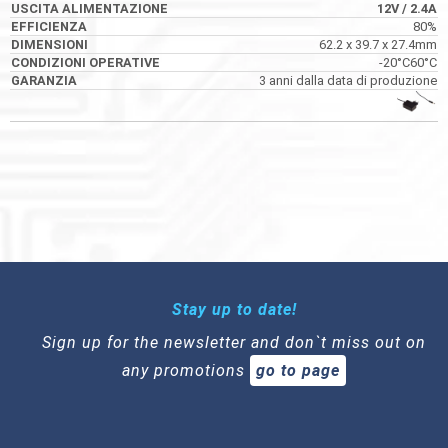
12V
/ 2.4A
12V
/ 2.4A
80%
80%
62.2 x 39.7 x 27.4mm
62.2 x 39.7 x 27.4mm
-20°C60°C
-20°C60°C
3 anni dalla data di produzione
3 anni dalla data di produzione
Stay up to date!
Sign up for the newsletter and don`t miss out on
any promotions
go to page