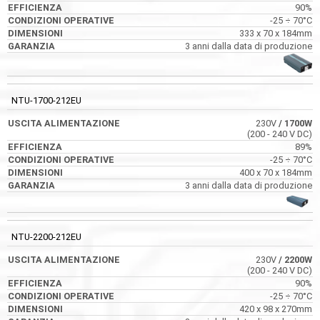
90%
-25 ÷ 70°C
333 x 70 x 184mm
3 anni dalla data di produzione
NTU-1700-212EU
230V
/ 1700W
(200 - 240 V DC)
89%
-25 ÷ 70°C
400 x 70 x 184mm
3 anni dalla data di produzione
NTU-2200-212EU
230V
/ 2200W
(200 - 240 V DC)
90%
-25 ÷ 70°C
420 x 98 x 270mm