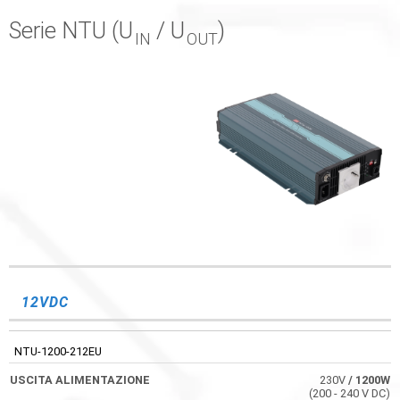
Serie NTU (U
/ U
)
IN
OUT
USCITA
CONDIZIONI
CODICE
EFFICIENZA
ALIMENTAZIONE
OPERATIVE
12VDC
NTU-1200-212EU
230V
/ 1200W
(200 - 240 V DC)