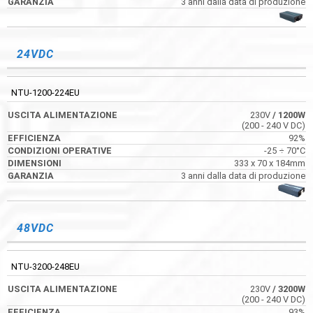
3 anni dalla data di produzione
24VDC
NTU-1200-224EU
230V
/ 1200W
(200 - 240 V DC)
92%
-25 ÷ 70°C
333 x 70 x 184mm
3 anni dalla data di produzione
48VDC
NTU-3200-248EU
230V
/ 3200W
(200 - 240 V DC)
93%