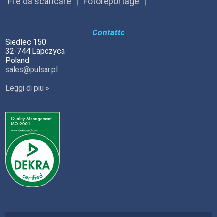
File da scaricare
Fotoreportage
Contatto
Siedlec 150
32-744 Lapczyca
Poland
sales@pulsar.pl
Leggi di piu »