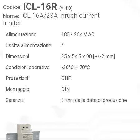
ICL-16R
Codice:
(v. 1.0)
ICL 16A/23A inrush current
Nome:
limiter
Alimentazione
180 - 264 V AC
Uscita alimentazione
/
Dimensioni
35 x 54.5 x 90 [+/-2 mm]
Condizioni operative
-30°C ÷ 70°C
Protezioni
OHP
Montaggio
DIN
Garanzia
3 anni dalla data di produzione