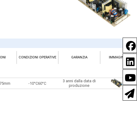
ONI
CONDIZIONI OPERATIVE
GARANZIA
IMMAGINI
ONI
CONDIZIONI OPERATIVE
GARANZIA
IMMAGINI
3 anni dalla data di
3 anni dalla data di
x 75mm
-10°C60°C
x 75mm
-10°C60°C
produzione
produzione