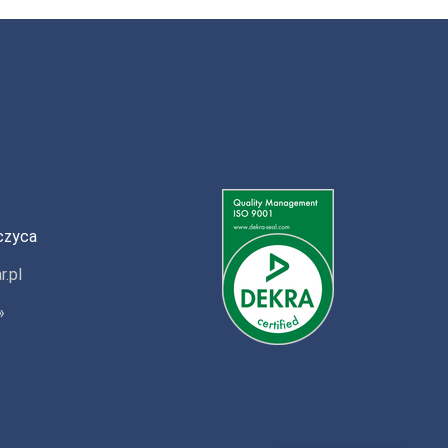
czyca
r.pl
»