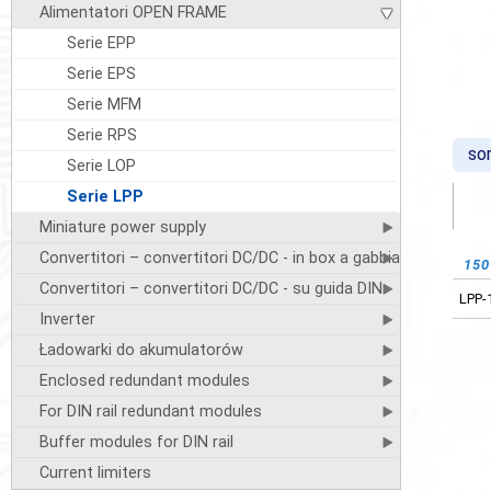
Alimentatori OPEN FRAME
Serie EPP
Serie EPS
Serie MFM
Serie RPS
so
Serie LOP
Serie LPP
Miniature power supply
Convertitori – convertitori DC/DC - in box a gabbia
15
27
Convertitori – convertitori DC/DC - su guida DIN
LPP-
LPP-
Inverter
Ładowarki do akumulatorów
Enclosed redundant modules
For DIN rail redundant modules
Buffer modules for DIN rail
Current limiters