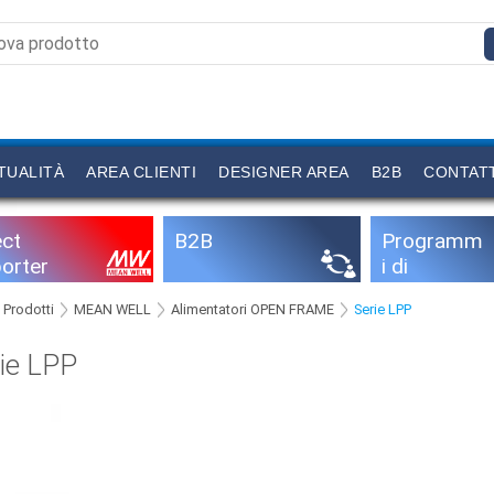
TUALITÀ
AREA CLIENTI
DESIGNER AREA
B2B
CONTAT
ect
B2B
Programm
orter
i di
configurazi
Prodotti
MEAN WELL
Alimentatori OPEN FRAME
Serie LPP
one
rie LPP