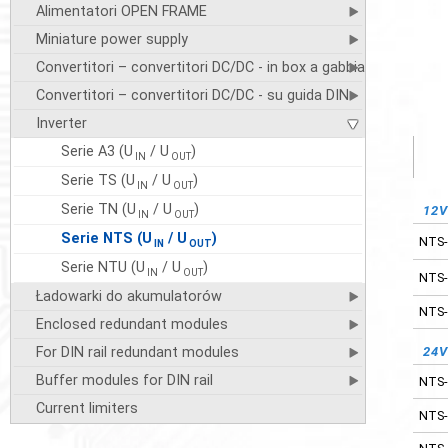
Alimentatori OPEN FRAME
Miniature power supply
Convertitori – convertitori DC/DC - in box a gabbia
Convertitori – convertitori DC/DC - su guida DIN
Inverter
Serie A3 (U
/ U
)
IN
OUT
Serie TS (U
/ U
)
IN
OUT
Serie TN (U
/ U
)
12
IN
OUT
Serie NTS (U
/ U
)
NTS-
IN
OUT
Serie NTU (U
/ U
)
IN
OUT
NTS-
Ładowarki do akumulatorów
NTS-
Enclosed redundant modules
For DIN rail redundant modules
24
Buffer modules for DIN rail
NTS-
Current limiters
NTS-