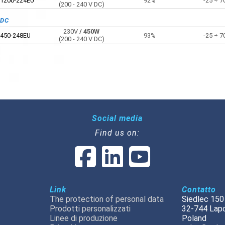
1200-224EU
92%
-25 ÷ 7
(200 - 240 V DC)
VDC
230V
/ 450W
450-248EU
93%
-25 ÷ 7
(200 - 240 V DC)
Social media
Find us on:
Link
Contatto
The protection of personal data
Siedlec 150
Prodotti personalizzati
32-744 Lap
Linee di produzione
Poland