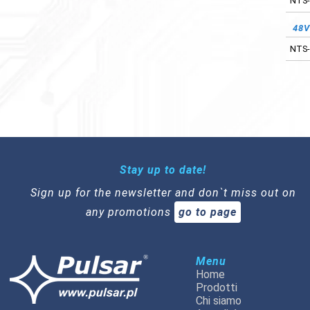
NTS-
48
NTS-
Stay up to date!
Sign up for the newsletter and don`t miss out on
any promotions
go to page
Menu
Home
Prodotti
Chi siamo