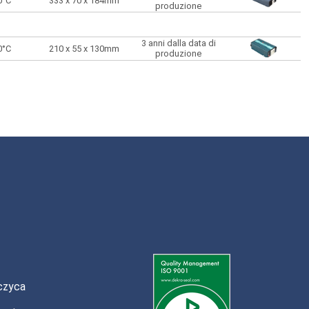
0°C
333 x 70 x 184mm
produzione
3 anni dalla data di
0°C
210 x 55 x 130mm
produzione
czyca