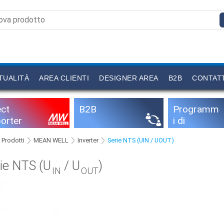
TUALITÀ
AREA CLIENTI
DESIGNER AREA
B2B
CONTAT
ect
B2B
Programm
orter
i di
configurazi
Prodotti
MEAN WELL
Inverter
Serie NTS (UIN / UOUT)
one
ie NTS (U
/ U
)
IN
OUT