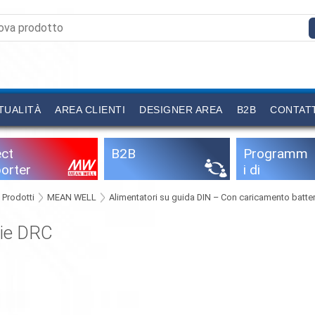
TUALITÀ
AREA CLIENTI
DESIGNER AREA
B2B
CONTAT
ect
B2B
Programm
orter
i di
configurazi
Prodotti
MEAN WELL
Alimentatori su guida DIN – Con caricamento batter
one
rie DRC