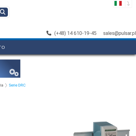
(+48) 14 610-19-45
sales@pulsar.pl
TO
ia
Serie DRC