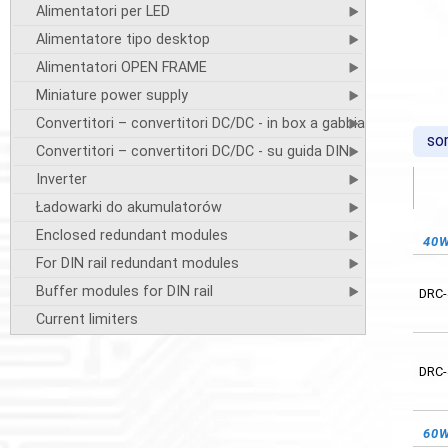
Alimentatori per LED
Alimentatore tipo desktop
Alimentatori OPEN FRAME
Miniature power supply
Convertitori – convertitori DC/DC - in box a gabbia
so
Convertitori – convertitori DC/DC - su guida DIN
Inverter
Ładowarki do akumulatorów
Enclosed redundant modules
40
13.
For DIN rail redundant modules
Buffer modules for DIN rail
DRC-
DRC-
Current limiters
DRC-
DRC-
60