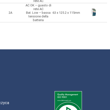
rete AC
batteria
AC OK – guasto di
rete AC
2A
Bat. Low – bassa
63 x 125.2 x 115mm
tensione della
batteria
czyca