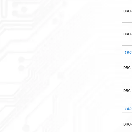
DRC-
DRC-
DRC-
DRC-
27.
10
DRC-
DRC-
DRC-
DRC-
DRC-
18
DRC-
DRC-