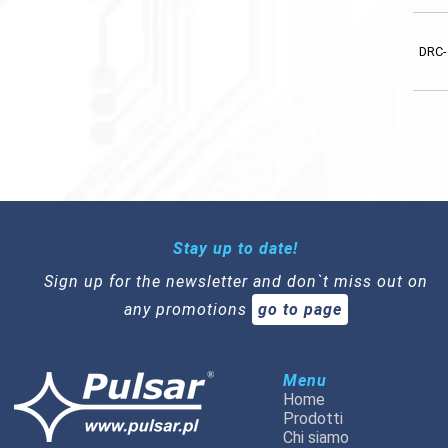
DRC-
Stay up to date!
Sign up for the newsletter and don`t miss out on
any promotions
go to page
Menu
Home
Prodotti
Chi siamo