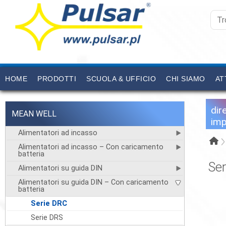
HOME
PRODOTTI
SCUOLA & UFFICIO
CHI SIAMO
AT
dir
MEAN WELL
imp
Alimentatori ad incasso
Alimentatori ad incasso – Con caricamento
batteria
Se
Alimentatori su guida DIN
Alimentatori su guida DIN – Con caricamento
batteria
Serie DRC
Serie DRS