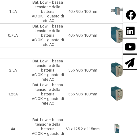
2.5A
batteria
55 x 90 x 100mm
Bat. Low – bassa
AC OK – guasto di
tensione della
rete AC
1.5A
batteria
40 x 90 x 100mm
Bat. Low – bassa
AC OK – guasto di
tensione della
rete AC
4A
batteria
63 x 125.2 x 115mm
Bat. Low – bassa
AC OK – guasto di
tensione della
rete AC
0.75A
batteria
40 x 90 x 100mm
AC OK – guasto di
rete AC
AC OK – guasto di
rete AC
0.5A
Bat. Low – bassa
40 x 90 x 100mm
Bat. Low – bassa
tensione della
tensione della
batteria
2.5A
batteria
55 x 90 x 100mm
Bat. Low – bassa
AC OK – guasto di
tensione della
rete AC
0.75A
batteria
40 x 90 x 100mm
Bat. Low – bassa
AC OK – guasto di
tensione della
rete AC
1.25A
batteria
55 x 90 x 100mm
Bat. Low – bassa
AC OK – guasto di
tensione della
rete AC
1.25A
batteria
55 x 90 x 100mm
AC OK – guasto di
rete AC
Bat. Low – bassa
AC OK – guasto di
tensione della
rete AC
4A
batteria
63 x 125.2 x 115mm
2A
Bat. Low – bassa
63 x 125.2 x 115mm
AC OK – guasto di
tensione della