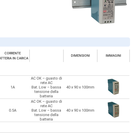
CORRENTE
CORRENTE
DIMENSIONI
IMMAGINI
DIMENSIONI
IMMAGINI
ATTERIA IN CARICA
ATTERIA IN CARICA
AC OK – guasto di
AC OK – guasto di
rete AC
rete AC
1A
Bat. Low – bassa
40 x 90 x 100mm
1A
Bat. Low – bassa
40 x 90 x 100mm
tensione della
tensione della
batteria
batteria
AC OK – guasto di
Bat. Low – bassa
rete AC
tensione della
0.5A
Bat. Low – bassa
40 x 90 x 100mm
1.5A
batteria
40 x 90 x 100mm
tensione della
AC OK – guasto di
batteria
rete AC
Bat. Low – bassa
tensione della