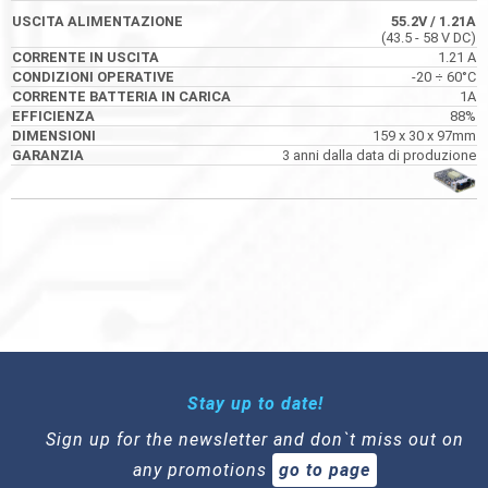
55.2V
/ 1.21A
(43.5 - 58 V DC)
55.2VDC
1.21 A
-20 ÷ 60°C
1A
88%
LAD-120D
159 x 30 x 97mm
55.2V
/ 1.21A
3 anni dalla data di produzione
(43.5 - 58 V DC)
1.21 A
-20 ÷ 60°C
1A
88%
159 x 30 x 97mm
3 anni dalla data di produzione
Stay up to date!
Sign up for the newsletter and don`t miss out on
any promotions
go to page