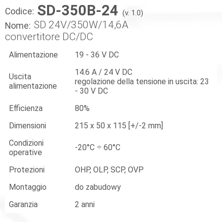
SD-350B-24
Codice:
(v. 1.0)
SD 24V/350W/14,6A
Nome:
convertitore DC/DC
Alimentazione
19 - 36 V DC
14.6 A / 24 V DC
Uscita
regolazione della tensione in uscita: 23
alimentazione
- 30 V DC
Efficienza
80%
Dimensioni
215 x 50 x 115 [+/-2 mm]
Condizioni
-20°C ÷ 60°C
operative
Protezioni
OHP, OLP, SCP, OVP
Montaggio
do zabudowy
Garanzia
2 anni