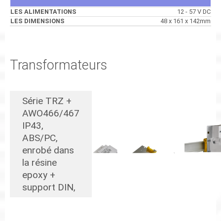
12 - 57 V DC
48 x 161 x 142mm
Transformateurs
Série TRZ +
AWO466/467
IP43,
ABS/PC,
enrobé dans
la résine
epoxy +
support DIN,