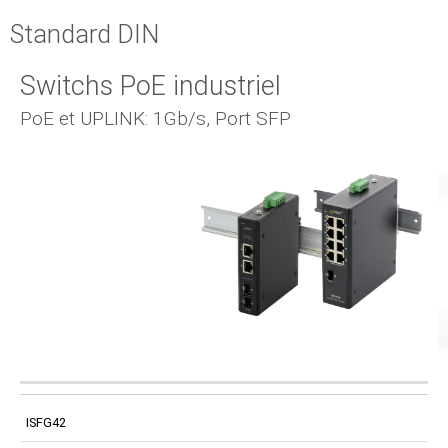
Standard DIN
Switchs PoE industriel
PoE et UPLINK: 1Gb/s, Port SFP
PRISES SFP
CODE
PORTS POE
PORTS UPLINK
UPLINK
ISFG42