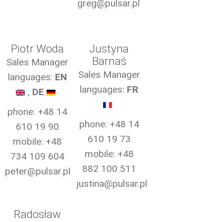
greg@pulsar.pl
Piotr Woda
Justyna
Barnaś
Sales Manager
Sales Manager
languages:
EN
languages:
FR
,
DE
phone: +48 14
phone: +48 14
610 19 90
610 19 73
mobile: +48
mobile: +48
734 109 604
882 100 511
peter@pulsar.pl
justina@pulsar.pl
Radosław