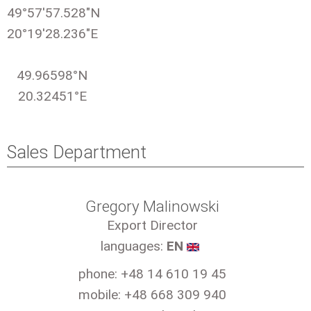
49°57'57.528"N
20°19'28.236"E
49.96598°N
20.32451°E
Sales Department
Gregory Malinowski
Export Director
languages:
EN
phone: +48 14 610 19 45
mobile: +48 668 309 940